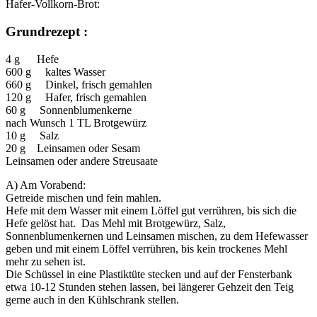
Hafer-Vollkorn-Brot:
Grundrezept :
4 g Hefe
600 g kaltes Wasser
660 g Dinkel, frisch gemahlen
120 g Hafer, frisch gemahlen
60 g Sonnenblumenkerne
nach Wunsch 1 TL Brotgewürz
10 g Salz
20 g Leinsamen oder Sesam
Leinsamen oder andere Streusaate
A) Am Vorabend:
Getreide mischen und fein mahlen.
Hefe mit dem Wasser mit einem Löffel gut verrühren, bis sich die
Hefe gelöst hat. Das Mehl mit Brotgewürz, Salz,
Sonnenblumenkernen und Leinsamen mischen, zu dem Hefewasser
geben und mit einem Löffel verrühren, bis kein trockenes Mehl
mehr zu sehen ist.
Die Schüssel in eine Plastiktüte stecken und auf der Fensterbank
etwa 10-12 Stunden stehen lassen, bei längerer Gehzeit den Teig
gerne auch in den Kühlschrank stellen.