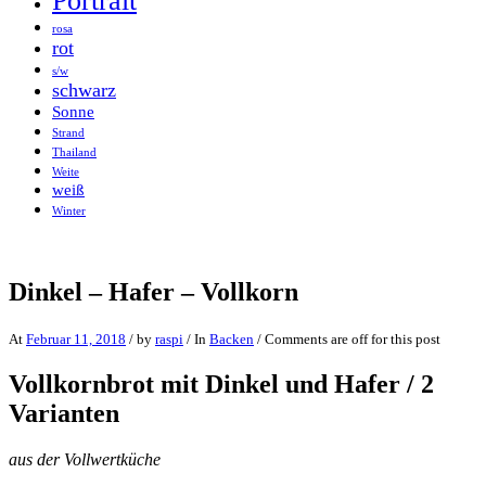
Portrait
rosa
rot
s/w
schwarz
Sonne
Strand
Thailand
Weite
weiß
Winter
Dinkel – Hafer – Vollkorn
At
Februar 11, 2018
/ by
raspi
/ In
Backen
/ Comments are off for this post
Vollkornbrot mit Dinkel und Hafer / 2
Varianten
aus der Vollwertküche