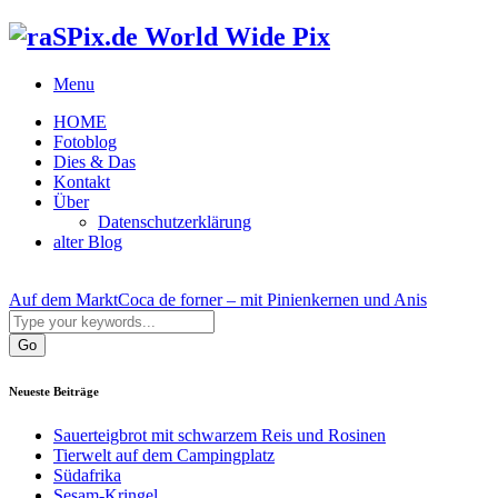
World Wide Pix
Menu
HOME
Fotoblog
Dies & Das
Kontakt
Über
Datenschutzerklärung
alter Blog
Auf dem Markt
Coca de forner – mit Pinienkernen und Anis
Neueste Beiträge
Sauerteigbrot mit schwarzem Reis und Rosinen
Tierwelt auf dem Campingplatz
Südafrika
Sesam-Kringel