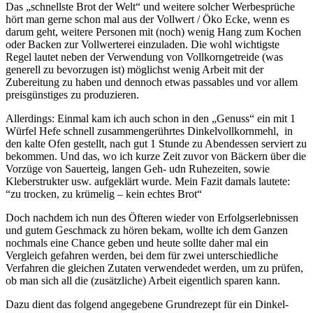
Das „schnellste Brot der Welt“ und weitere solcher Werbesprüche
hört man gerne schon mal aus der Vollwert / Öko Ecke, wenn es
darum geht, weitere Personen mit (noch) wenig Hang zum Kochen
oder Backen zur Vollwerterei einzuladen. Die wohl wichtigste
Regel lautet neben der Verwendung von Vollkorngetreide (was
generell zu bevorzugen ist) möglichst wenig Arbeit mit der
Zubereitung zu haben und dennoch etwas passables und vor allem
preisgünstiges zu produzieren.
Allerdings: Einmal kam ich auch schon in den „Genuss“ ein mit 1
Würfel Hefe schnell zusammengerührtes Dinkelvollkornmehl, in
den kalte Ofen gestellt, nach gut 1 Stunde zu Abendessen serviert zu
bekommen. Und das, wo ich kurze Zeit zuvor von Bäckern über die
Vorzüge von Sauerteig, langen Geh- udn Ruhezeiten, sowie
Kleberstrukter usw. aufgeklärt wurde. Mein Fazit damals lautete:
“zu trocken, zu krümelig – kein echtes Brot“
Doch nachdem ich nun des Öfteren wieder von Erfolgserlebnissen
und gutem Geschmack zu hören bekam, wollte ich dem Ganzen
nochmals eine Chance geben und heute sollte daher mal ein
Vergleich gefahren werden, bei dem für zwei unterschiedliche
Verfahren die gleichen Zutaten verwendedet werden, um zu prüfen,
ob man sich all die (zusätzliche) Arbeit eigentlich sparen kann.
Dazu dient das folgend angegebene Grundrezept für ein Dinkel-