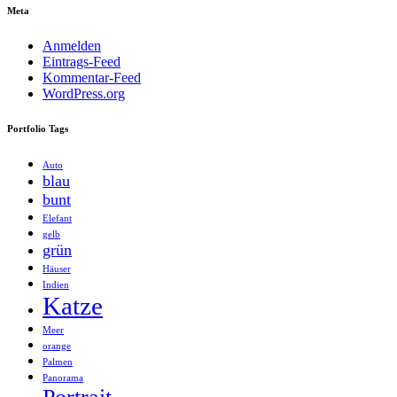
Meta
Anmelden
Eintrags-Feed
Kommentar-Feed
WordPress.org
Portfolio Tags
Auto
blau
bunt
Elefant
gelb
grün
Häuser
Indien
Katze
Meer
orange
Palmen
Panorama