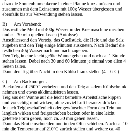
dazu die Sonnenblumenkerne in einer Pfanne kurz anrösten und
zusammen mit dem Leinsamen mit 100g Wasser übergiessen und
ebenfalls bis zur Verwendung stehen lassen.
B) Am Vorabend:
Das restliche Mehl mit 400g Wasser in der Knetmaschine mischen
und ca. 30 min quellen lassen (Autolyse)
Anschliessend den Vorteig, das Quellstück, die Hefe und das Salz
zugeben und den Teig einige Minuten auskneten. Nach Bedarf die
restlichen 40g Wasser nach und nach zugeben.
Den Teig in eine leicht geölte Wanne geben und noch ca. 1 Stunde
stehen lassen. Dabei nach 30 und 60 Minuten je einmal von allen 4
Seiten falten.
Dann den Teg über Nacht in den Kühlschrank stellen (4 – 6°C)
C) Am Backmorgen:
Backofen auf 250°C vorheizen und den Teig aus dem Kühlschrank
nehmen und etwas akklimatisieren lassen.
Teig aus der Wanne auf die leicht bemehlte Arbeitsfläche kippen
und vorsichtig rund wirken, ohne zuviel Luft herauszudrücken.
Je nach Teigbeschaffenheit oder gewünschter Form den Tein nun
länglich wirken und freigeschoben backen oder in eine leicht
gefettete Form geben, noch ca. 30 min gehen lassen.
Dann das Brot einschneiden und in den Ofen schieben. Nach ca. 10
min die Temperatur auf 210°C zurück stellen und weitere ca. 40