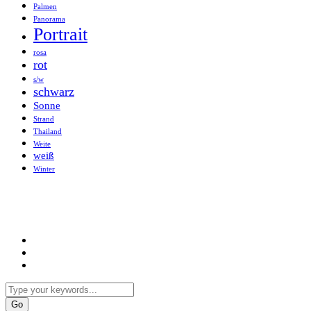
Palmen
Panorama
Portrait
rosa
rot
s/w
schwarz
Sonne
Strand
Thailand
Weite
weiß
Winter