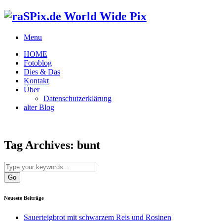
World Wide Pix
Menu
HOME
Fotoblog
Dies & Das
Kontakt
Über
Datenschutzerklärung
alter Blog
Tag Archives:
bunt
Neueste Beiträge
Sauerteigbrot mit schwarzem Reis und Rosinen