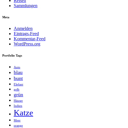
Reisen
Sammlungen
Meta
Anmelden
Eintrags-Feed
Kommentar-Feed
WordPress.org
Portfolio Tags
Auto
blau
bunt
Elefant
gelb
grün
Häuser
Indien
Katze
Meer
orange