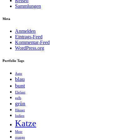
Reisen
Sammlungen
Meta
Anmelden
Eintrags-Feed
Kommentar-Feed
WordPress.org
Portfolio Tags
Auto
blau
bunt
Elefant
gelb
grün
Häuser
Indien
Katze
Meer
orange