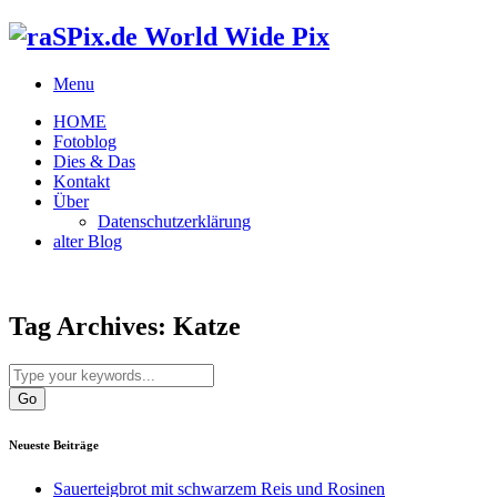
World Wide Pix
Menu
HOME
Fotoblog
Dies & Das
Kontakt
Über
Datenschutzerklärung
alter Blog
Tag Archives:
Katze
Neueste Beiträge
Sauerteigbrot mit schwarzem Reis und Rosinen