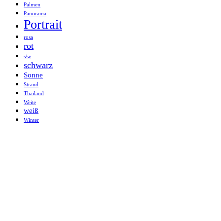
Palmen
Panorama
Portrait
rosa
rot
s/w
schwarz
Sonne
Strand
Thailand
Weite
weiß
Winter