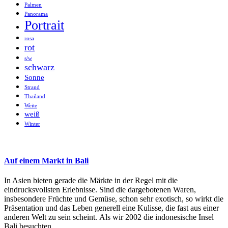
Palmen
Panorama
Portrait
rosa
rot
s/w
schwarz
Sonne
Strand
Thailand
Weite
weiß
Winter
Auf einem Markt in Bali
In Asien bieten gerade die Märkte in der Regel mit die
eindrucksvollsten Erlebnisse. Sind die dargebotenen Waren,
insbesondere Früchte und Gemüse, schon sehr exotisch, so wirkt die
Präsentation und das Leben generell eine Kulisse, die fast aus einer
anderen Welt zu sein scheint. Als wir 2002 die indonesische Insel
Bali besuchten, …