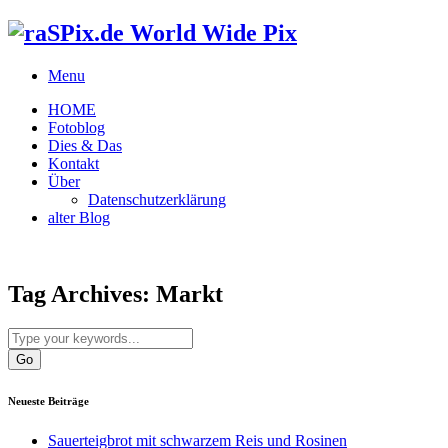
World Wide Pix
Menu
HOME
Fotoblog
Dies & Das
Kontakt
Über
Datenschutzerklärung
alter Blog
Tag Archives:
Markt
Neueste Beiträge
Sauerteigbrot mit schwarzem Reis und Rosinen