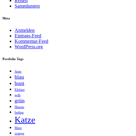
Reisen
Sammlungen
Meta
Anmelden
Eintrags-Feed
Kommentar-Feed
WordPress.org
Portfolio Tags
Auto
blau
bunt
Elefant
gelb
grün
Häuser
Indien
Katze
Meer
orange