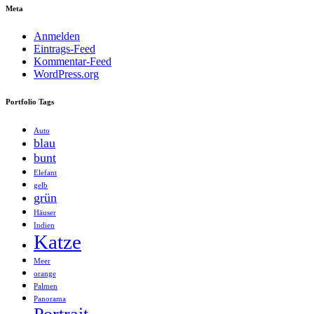
Meta
Anmelden
Eintrags-Feed
Kommentar-Feed
WordPress.org
Portfolio Tags
Auto
blau
bunt
Elefant
gelb
grün
Häuser
Indien
Katze
Meer
orange
Palmen
Panorama