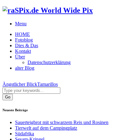
World Wide Pix
Menu
HOME
Fotoblog
Dies & Das
Kontakt
Über
Datenschutzerklärung
alter Blog
Ängstlicher Blick
Tamarillos
Neueste Beiträge
Sauerteigbrot mit schwarzem Reis und Rosinen
Tierwelt auf dem Campingplatz
Südafrika
Sesam-Kringel