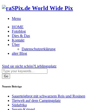
World Wide Pix
Menu
HOME
Fotoblog
Dies & Das
Kontakt
Über
Datenschutzerklärung
alter Blog
Sind sie nicht schön?
Lieblingsplatz
Neueste Beiträge
Sauerteigbrot mit schwarzem Reis und Rosinen
Tierwelt auf dem Campingplatz
Südafrika
Sesam-Kringel