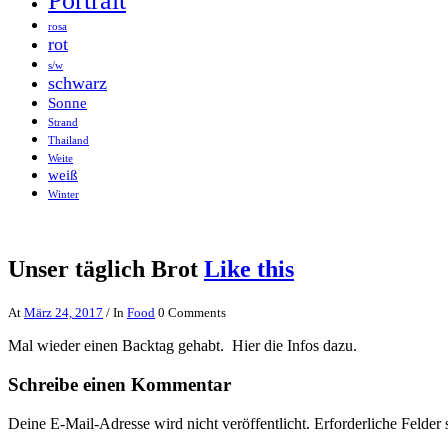
Portrait
rosa
rot
s/w
schwarz
Sonne
Strand
Thailand
Weite
weiß
Winter
Unser täglich Brot
Like this
At
März 24, 2017
/ In
Food
0 Comments
Mal wieder einen Backtag gehabt. Hier die Infos dazu.
Schreibe einen Kommentar
Deine E-Mail-Adresse wird nicht veröffentlicht.
Erforderliche Felder 