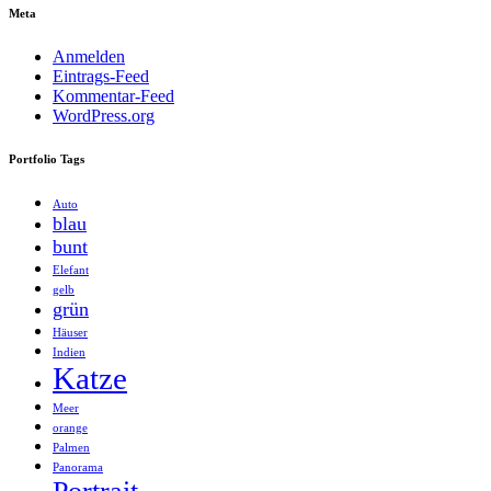
Meta
Anmelden
Eintrags-Feed
Kommentar-Feed
WordPress.org
Portfolio Tags
Auto
blau
bunt
Elefant
gelb
grün
Häuser
Indien
Katze
Meer
orange
Palmen
Panorama