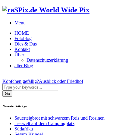
World Wide Pix
Menu
HOME
Fotoblog
Dies & Das
Kontakt
Über
Datenschutzerklärung
alter Blog
Köpfchen gefällig?
Ausblick oder Friedhof
Neueste Beiträge
Sauerteigbrot mit schwarzem Reis und Rosinen
Tierwelt auf dem Campingplatz
Südafrika
Sesam-Kringel