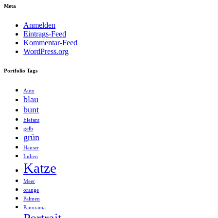
Meta
Anmelden
Eintrags-Feed
Kommentar-Feed
WordPress.org
Portfolio Tags
Auto
blau
bunt
Elefant
gelb
grün
Häuser
Indien
Katze
Meer
orange
Palmen
Panorama