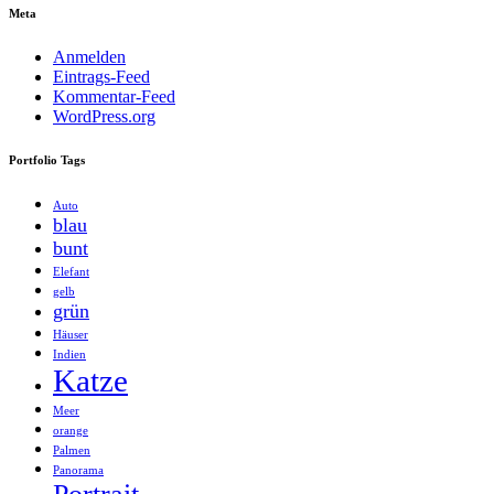
Meta
Anmelden
Eintrags-Feed
Kommentar-Feed
WordPress.org
Portfolio Tags
Auto
blau
bunt
Elefant
gelb
grün
Häuser
Indien
Katze
Meer
orange
Palmen
Panorama