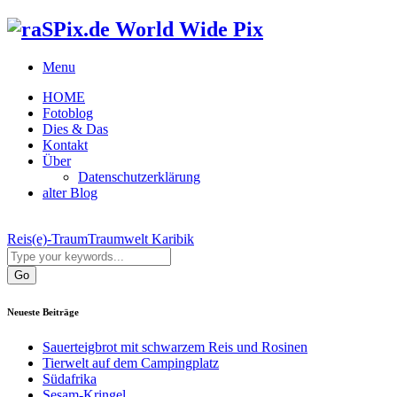
World Wide Pix
Menu
HOME
Fotoblog
Dies & Das
Kontakt
Über
Datenschutzerklärung
alter Blog
Reis(e)-Traum
Traumwelt Karibik
Neueste Beiträge
Sauerteigbrot mit schwarzem Reis und Rosinen
Tierwelt auf dem Campingplatz
Südafrika
Sesam-Kringel