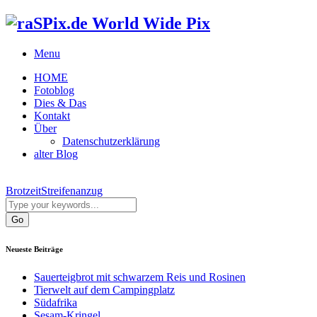
World Wide Pix
Menu
HOME
Fotoblog
Dies & Das
Kontakt
Über
Datenschutzerklärung
alter Blog
Brotzeit
Streifenanzug
Neueste Beiträge
Sauerteigbrot mit schwarzem Reis und Rosinen
Tierwelt auf dem Campingplatz
Südafrika
Sesam-Kringel