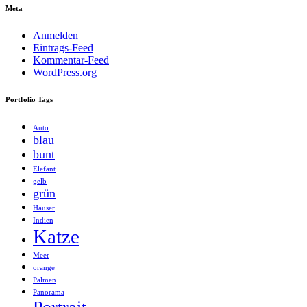
Meta
Anmelden
Eintrags-Feed
Kommentar-Feed
WordPress.org
Portfolio Tags
Auto
blau
bunt
Elefant
gelb
grün
Häuser
Indien
Katze
Meer
orange
Palmen
Panorama