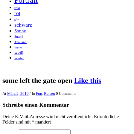
Portrait
rosa
rot
s/w
schwarz
Sonne
Strand
Thailand
Weite
weiß
Winter
some left the gate open
Like this
At
März 2, 2019
/ In
Fun
,
Reisen
0 Comments
Schreibe einen Kommentar
Deine E-Mail-Adresse wird nicht veröffentlicht.
Erforderliche
Felder sind mit
*
markiert