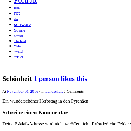
Portrait
rosa
rot
s/w
schwarz
Sonne
Strand
Thailand
Weite
weiß
Winter
Schönheit
1 person likes this
At
November 10, 2016
/ In
Landschaft
0 Comments
Ein wunderschöner Herbsttag in den Pyrenäen
Schreibe einen Kommentar
Deine E-Mail-Adresse wird nicht veröffentlicht.
Erforderliche Felder 