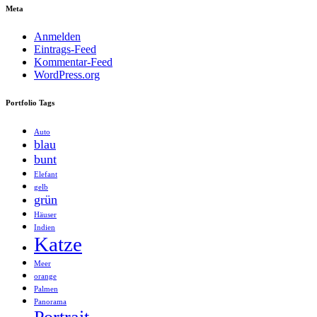
Meta
Anmelden
Eintrags-Feed
Kommentar-Feed
WordPress.org
Portfolio Tags
Auto
blau
bunt
Elefant
gelb
grün
Häuser
Indien
Katze
Meer
orange
Palmen
Panorama