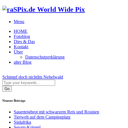
World Wide Pix
Menu
HOME
Fotoblog
Dies & Das
Kontakt
Über
Datenschutzerklärung
alter Blog
Schimpf doch nicht
Im Nebelwald
Neueste Beiträge
Sauerteigbrot mit schwarzem Reis und Rosinen
Tierwelt auf dem Campingplatz
Südafrika
Sesam-Kringel