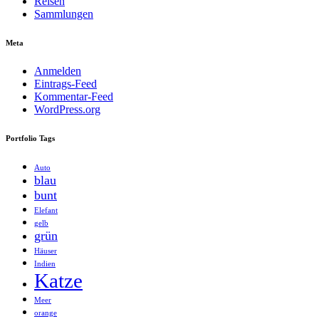
Reisen
Sammlungen
Meta
Anmelden
Eintrags-Feed
Kommentar-Feed
WordPress.org
Portfolio Tags
Auto
blau
bunt
Elefant
gelb
grün
Häuser
Indien
Katze
Meer
orange