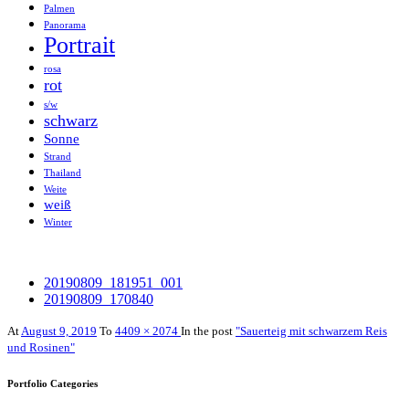
Palmen
Panorama
Portrait
rosa
rot
s/w
schwarz
Sonne
Strand
Thailand
Weite
weiß
Winter
20190809_181951_001
20190809_170840
At
August 9, 2019
To
4409 × 2074
In the post
"Sauerteig mit schwarzem Reis
und Rosinen"
Portfolio Categories