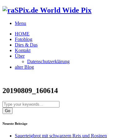
World Wide Pix
Menu
HOME
Fotoblog
Dies & Das
Kontakt
Über
Datenschutzerklärung
alter Blog
20190809_160614
Neueste Beiträge
Sauerteigbrot mit schwarzem Reis und Rosinen