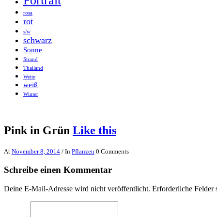
Portrait
rosa
rot
s/w
schwarz
Sonne
Strand
Thailand
Weite
weiß
Winter
Pink in Grün
Like this
At
November 8, 2014
/ In
Pflanzen
0 Comments
Schreibe einen Kommentar
Deine E-Mail-Adresse wird nicht veröffentlicht.
Erforderliche Felder 