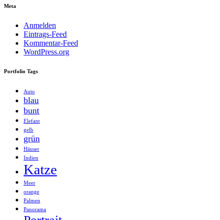
Meta
Anmelden
Eintrags-Feed
Kommentar-Feed
WordPress.org
Portfolio Tags
Auto
blau
bunt
Elefant
gelb
grün
Häuser
Indien
Katze
Meer
orange
Palmen
Panorama