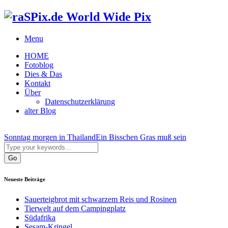
World Wide Pix
Menu
HOME
Fotoblog
Dies & Das
Kontakt
Über
Datenschutzerklärung
alter Blog
Sonntag morgen in Thailand
Ein Bisschen Gras muß sein
Neueste Beiträge
Sauerteigbrot mit schwarzem Reis und Rosinen
Tierwelt auf dem Campingplatz
Südafrika
Sesam-Kringel