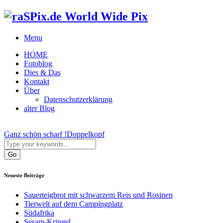
World Wide Pix
Menu
HOME
Fotoblog
Dies & Das
Kontakt
Über
Datenschutzerklärung
alter Blog
Ganz schön scharf !
Doppelkopf
Neueste Beiträge
Sauerteigbrot mit schwarzem Reis und Rosinen
Tierwelt auf dem Campingplatz
Südafrika
Sesam-Kringel