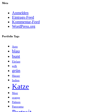
Meta
Anmelden
Eintrags-Feed
Kommentar-Feed
WordPress.org
Portfolio Tags
Auto
blau
bunt
Elefant
gelb
grün
Häuser
Indien
Katze
Meer
orange
Palmen
Panorama