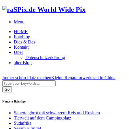
World Wide Pix
Menu
HOME
Fotoblog
Dies & Das
Kontakt
Über
Datenschutzerklärung
alter Blog
Immer schön Platz machen
Kleine Reparaturwerkstatt in China
Neueste Beiträge
Sauerteigbrot mit schwarzem Reis und Rosinen
Tierwelt auf dem Campingplatz
Südafrika
Sesam-Kringel