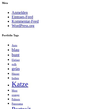
Meta
Anmelden
Eintrags-Feed
Kommentar-Feed
WordPress.org
Portfolio Tags
Auto
blau
bunt
Elefant
gelb
grün
Häuser
Indien
Katze
Meer
orange
Palmen
Panorama