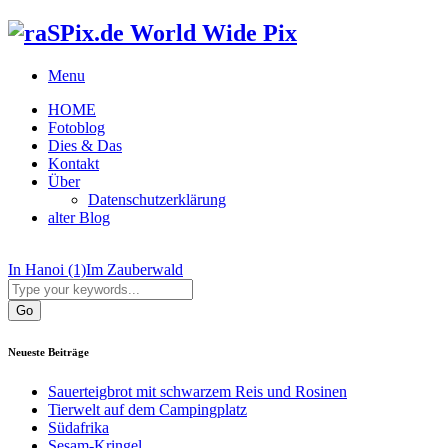
World Wide Pix
Menu
HOME
Fotoblog
Dies & Das
Kontakt
Über
Datenschutzerklärung
alter Blog
In Hanoi (1)
Im Zauberwald
Neueste Beiträge
Sauerteigbrot mit schwarzem Reis und Rosinen
Tierwelt auf dem Campingplatz
Südafrika
Sesam-Kringel