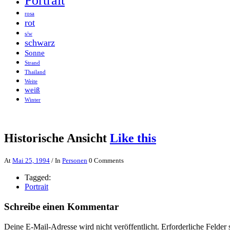
Portrait
rosa
rot
s/w
schwarz
Sonne
Strand
Thailand
Weite
weiß
Winter
Historische Ansicht
Like this
At
Mai 25, 1994
/ In
Personen
0 Comments
Tagged:
Portrait
Schreibe einen Kommentar
Deine E-Mail-Adresse wird nicht veröffentlicht.
Erforderliche Felder 