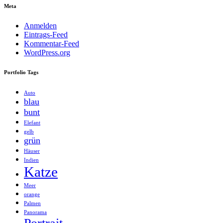
Meta
Anmelden
Eintrags-Feed
Kommentar-Feed
WordPress.org
Portfolio Tags
Auto
blau
bunt
Elefant
gelb
grün
Häuser
Indien
Katze
Meer
orange
Palmen
Panorama