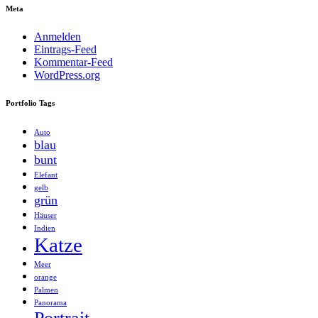
Meta
Anmelden
Eintrags-Feed
Kommentar-Feed
WordPress.org
Portfolio Tags
Auto
blau
bunt
Elefant
gelb
grün
Häuser
Indien
Katze
Meer
orange
Palmen
Panorama