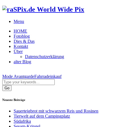
World Wide Pix
Menu
HOME
Fotoblog
Dies & Das
Kontakt
Über
Datenschutzerklärung
alter Blog
Mode Avantgarde
Fahrradeinkauf
Neueste Beiträge
Sauerteigbrot mit schwarzem Reis und Rosinen
Tierwelt auf dem Campingplatz
Südafrika
Sesam-Kringel