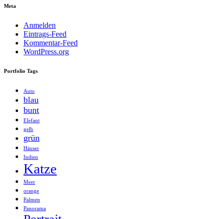
Meta
Anmelden
Eintrags-Feed
Kommentar-Feed
WordPress.org
Portfolio Tags
Auto
blau
bunt
Elefant
gelb
grün
Häuser
Indien
Katze
Meer
orange
Palmen
Panorama