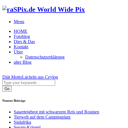
World Wide Pix
Menu
HOME
Fotoblog
Dies & Das
Kontakt
Über
Datenschutzerklärung
alter Blog
Diät Motto
Lächeln aus Ceylon
Neueste Beiträge
Sauerteigbrot mit schwarzem Reis und Rosinen
Tierwelt auf dem Campingplatz
Südafrika
Sesam-Kringel