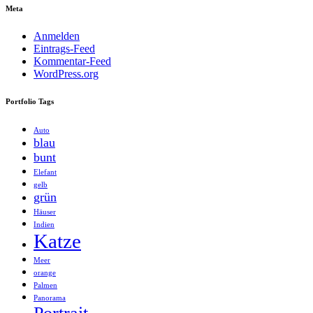
Meta
Anmelden
Eintrags-Feed
Kommentar-Feed
WordPress.org
Portfolio Tags
Auto
blau
bunt
Elefant
gelb
grün
Häuser
Indien
Katze
Meer
orange
Palmen
Panorama