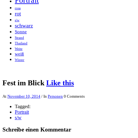
Portrait
rosa
rot
s/w
schwarz
Sonne
Strand
Thailand
Weite
weiß
Winter
Fest im Blick
Like this
At
November 10, 2014
/ In
Personen
0 Comments
Tagged:
Portrait
s/w
Schreibe einen Kommentar