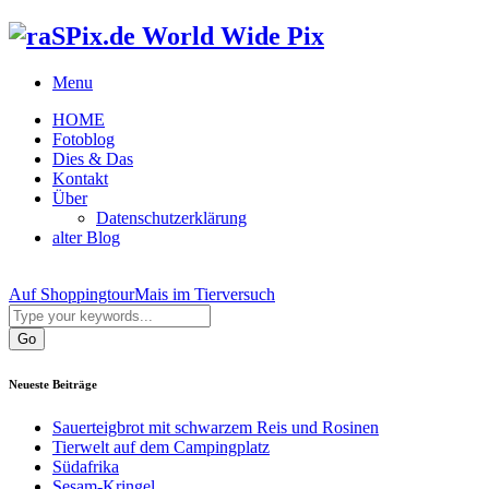
World Wide Pix
Menu
HOME
Fotoblog
Dies & Das
Kontakt
Über
Datenschutzerklärung
alter Blog
Auf Shoppingtour
Mais im Tierversuch
Neueste Beiträge
Sauerteigbrot mit schwarzem Reis und Rosinen
Tierwelt auf dem Campingplatz
Südafrika
Sesam-Kringel