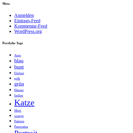
Meta
Anmelden
Eintrags-Feed
Kommentar-Feed
WordPress.org
Portfolio Tags
Auto
blau
bunt
Elefant
gelb
grün
Häuser
Indien
Katze
Meer
orange
Palmen
Panorama