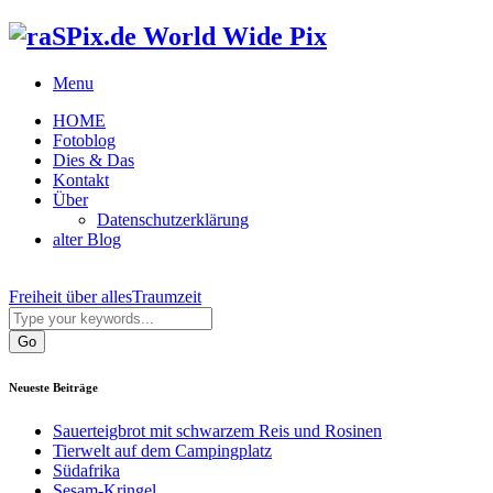
World Wide Pix
Menu
HOME
Fotoblog
Dies & Das
Kontakt
Über
Datenschutzerklärung
alter Blog
Freiheit über alles
Traumzeit
Neueste Beiträge
Sauerteigbrot mit schwarzem Reis und Rosinen
Tierwelt auf dem Campingplatz
Südafrika
Sesam-Kringel