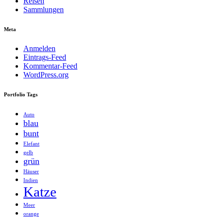
Reisen
Sammlungen
Meta
Anmelden
Eintrags-Feed
Kommentar-Feed
WordPress.org
Portfolio Tags
Auto
blau
bunt
Elefant
gelb
grün
Häuser
Indien
Katze
Meer
orange