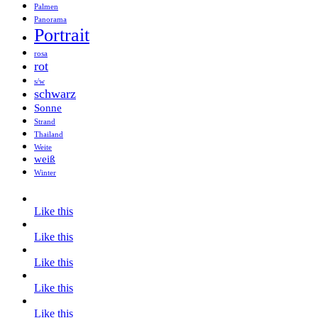
Palmen
Panorama
Portrait
rosa
rot
s/w
schwarz
Sonne
Strand
Thailand
Weite
weiß
Winter
Like this
Like this
Like this
Like this
Like this