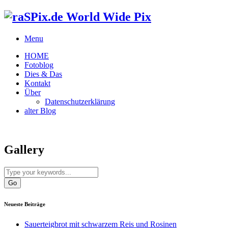
World Wide Pix
Menu
HOME
Fotoblog
Dies & Das
Kontakt
Über
Datenschutzerklärung
alter Blog
Gallery
Neueste Beiträge
Sauerteigbrot mit schwarzem Reis und Rosinen